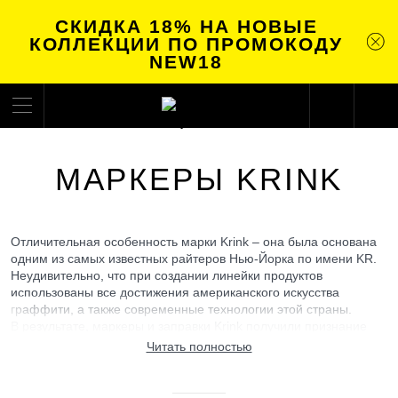
СКИДКА 18% НА НОВЫЕ
КОЛЛЕКЦИИ ПО ПРОМОКОДУ
NEW18
МАРКЕРЫ KRINK
Отличительная особенность марки Krink – она была основана
одним из самых известных райтеров Нью-Йорка по имени KR.
Неудивительно, что при создании линейки продуктов
использованы все достижения американского искусства
граффити, а также современные технологии этой страны.
В результате, маркеры и заправки Krink получили признание
не только у себя на родине, но еще и в других странах.
Читать полностью
При создании моделей используются и традиционные
технологии, и собственный подход, благодаря чему покупатели
могут приобрести модели, которых нет ни у одного другого