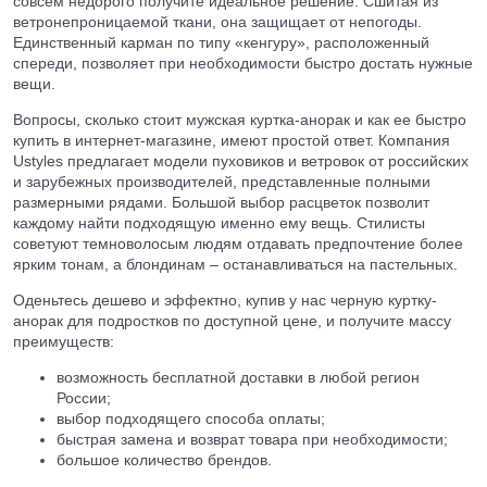
совсем недорого получите идеальное решение. Сшитая из
ветронепроницаемой ткани, она защищает от непогоды.
Единственный карман по типу «кенгуру», расположенный
спереди, позволяет при необходимости быстро достать нужные
вещи.
Вопросы, сколько стоит мужская куртка-анорак и как ее быстро
купить в интернет-магазине, имеют простой ответ. Компания
Ustyles предлагает модели пуховиков и ветровок от российских
и зарубежных производителей, представленные полными
размерными рядами. Большой выбор расцветок позволит
каждому найти подходящую именно ему вещь. Стилисты
советуют темноволосым людям отдавать предпочтение более
ярким тонам, а блондинам – останавливаться на пастельных.
Оденьтесь дешево и эффектно, купив у нас черную куртку-
анорак для подростков по доступной цене, и получите массу
преимуществ:
возможность бесплатной доставки в любой регион
России;
выбор подходящего способа оплаты;
быстрая замена и возврат товара при необходимости;
большое количество брендов.