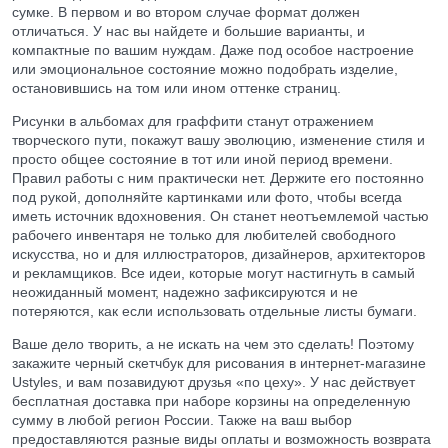
сумке. В первом и во втором случае формат должен
отличаться. У нас вы найдете и большие варианты, и
компактные по вашим нуждам. Даже под особое настроение
или эмоциональное состояние можно подобрать изделие,
остановившись на том или ином оттенке страниц.
Рисунки в альбомах для граффити станут отражением
творческого пути, покажут вашу эволюцию, изменение стиля и
просто общее состояние в тот или иной период времени.
Правил работы с ним практически нет. Держите его постоянно
под рукой, дополняйте картинками или фото, чтобы всегда
иметь источник вдохновения. Он станет неотъемлемой частью
рабочего инвентаря не только для любителей свободного
искусства, но и для иллюстраторов, дизайнеров, архитекторов
и рекламщиков. Все идеи, которые могут настигнуть в самый
неожиданный момент, надежно зафиксируются и не
потеряются, как если использовать отдельные листы бумаги.
Ваше дело творить, а не искать на чем это сделать! Поэтому
закажите черный скетчбук для рисования в интернет-магазине
Ustyles, и вам позавидуют друзья «по цеху». У нас действует
бесплатная доставка при наборе корзины на определенную
сумму в любой регион России. Также на ваш выбор
предоставляются разные виды оплаты и возможность возврата