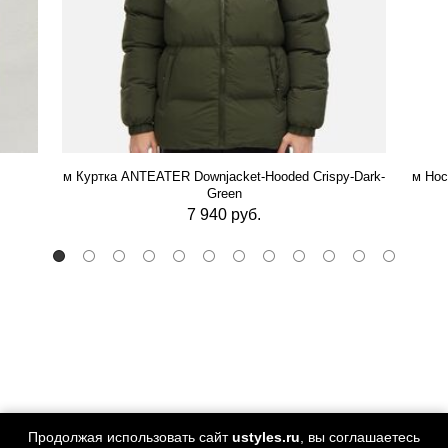
м Куртка ANTEATER Downjacket-Hooded Crispy-Dark-
м Нос
Green
7 940 руб.
Продолжая использовать сайт
ustyles.ru
, вы соглашаетесь