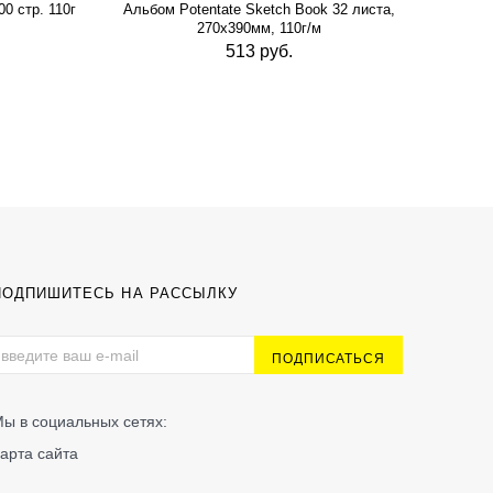
0 стр. 110г
Альбом Potentate Sketch Book 32 листа,
Альб
270х390мм, 110г/м
513 руб.
ПОДПИШИТЕСЬ НА РАССЫЛКУ
ы в социальных сетях:
арта сайта