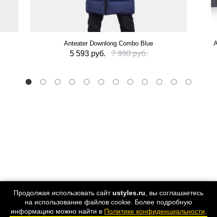
Anteater Downlong Combo Blue
А
5 593 руб.
7 990 руб.
Продолжая использовать сайт
ustyles.ru
, вы соглашаетесь
на использование файлов cookie. Более подробную
информацию можно найти в
Политике конфиденциальности
.