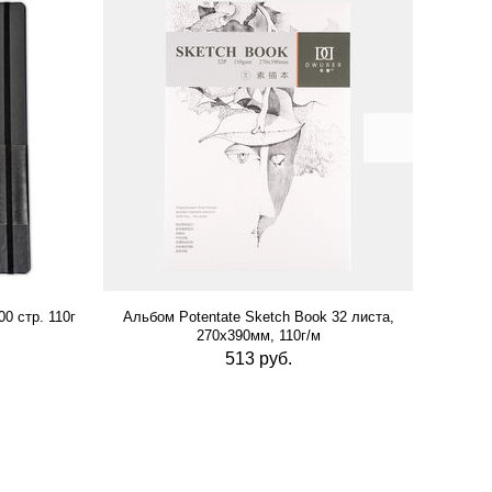
0 стр. 110г
Альбом Potentate Sketch Book 32 листа,
Альб
270х390мм, 110г/м
513 руб.