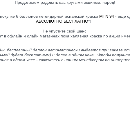
Продолжаем радовать вас крутыми акциями, народ!
 покупке 6 баллонов легендарной испанской краски
MTN 94
- еще о
АБСОЛЮТНО БЕСПЛАТНО
*!
Не упустите свой шанс!
ет в офлайн и олайн магазинах пока халявная краска по акции имее
айн, бесплатный баллон автоматически выдается при заказе от 
дьмой будет бесплатным) и более в одном чеке. Чтобы получит
анок в одном чеке - свяжитесь с нашим менеджером по интерне