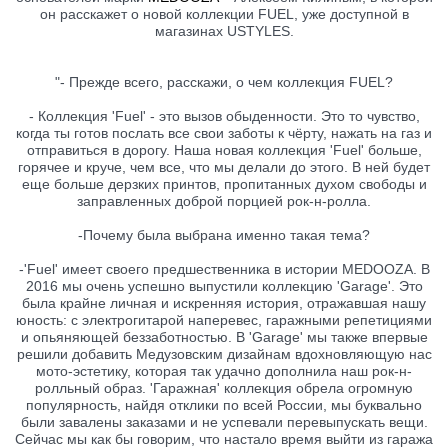
он расскажет о новой коллекции FUEL, уже доступной в
магазинах USTYLES.
"- Прежде всего, расскажи, о чем коллекция FUEL?
- Коллекция 'Fuel' - это вызов обыденности. Это то чувство,
когда ты готов послать все свои заботы к чёрту, нажать на газ и
отправиться в дорогу. Наша новая коллекция 'Fuel' больше,
горячее и круче, чем все, что мы делали до этого. В ней будет
еще больше дерзких принтов, пропитанных духом свободы и
заправленных доброй порцией рок-н-ролла.
-Почему была выбрана именно такая тема?
-'Fuel' имеет своего предшественника в истории MEDOOZA. В
2016 мы очень успешно выпустили коллекцию 'Garage'. Это
была крайне личная и искренняя история, отражавшая нашу
юность: с электрогитарой наперевес, гаражными репетициями
и опьяняющей беззаботностью. В 'Garage' мы также впервые
решили добавить Медузовским дизайнам вдохновляющую нас
мото-эстетику, которая так удачно дополнила наш рок-н-
ролльный образ. 'Гаражная' коллекция обрела огромную
популярность, найдя отклики по всей России, мы буквально
были завалены заказами и не успевали перевыпускать вещи.
Сейчас мы как бы говорим, что настало время выйти из гаража