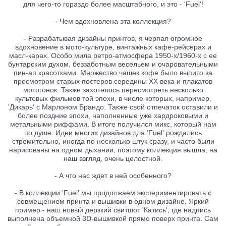
для чего-то гораздо более масштабного, и это - 'Fuel'!
- Чем вдохновлена эта коллекция?
- Разрабатывая дизайны принтов, я черпал огромное
вдохновение в мото-культуре, винтажных кафе-рейсерах и
масл-карах. Особо мила ретро-атмосфера 1950-х/1960-х с ее
бунтарским духом, беззаботным весельем и очаровательными
пин-ап красотками. Множество чашек кофе было выпито за
просмотром старых постеров середины XX века и плакатов
мотогонок. Также захотелось пересмотреть несколько
культовых фильмов той эпохи, в числе которых, например,
'Дикарь' с Марлоном Брандо. Также свой отпечаток оставили и
более поздние эпохи, наполненные уже хардроковыми и
метальными риффами. В итоге получился микс, который нам
по душе. Идеи многих дизайнов для 'Fuel' рождались
стремительно, иногда по несколько штук сразу, и часто были
нарисованы на одном дыхании, поэтому коллекция вышла, на
наш взгляд, очень целостной.
- А что нас ждет в ней особенного?
- В коллекции 'Fuel' мы продолжаем экспериментировать с
совмещением принта и вышивки в одном дизайне. Яркий
пример - наш новый дерзкий свитшот 'Катись', где надпись
выполнена объемной 3D-вышивкой прямо поверх принта. Сам