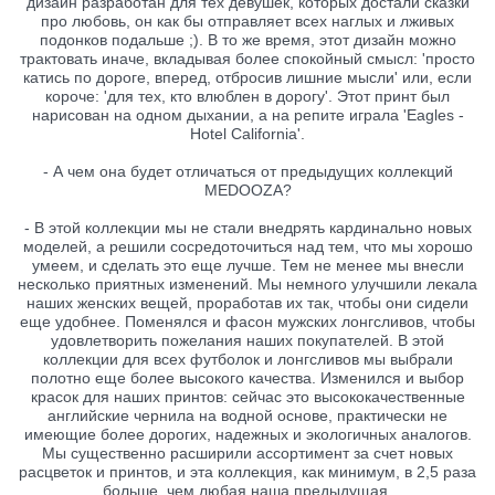
дизайн разработан для тех девушек, которых достали сказки
про любовь, он как бы отправляет всех наглых и лживых
подонков подальше ;). В то же время, этот дизайн можно
трактовать иначе, вкладывая более спокойный смысл: 'просто
катись по дороге, вперед, отбросив лишние мысли' или, если
короче: 'для тех, кто влюблен в дорогу'. Этот принт был
нарисован на одном дыхании, а на репите играла 'Eagles -
Hotel California'.
- А чем она будет отличаться от предыдущих коллекций
MEDOOZA?
- В этой коллекции мы не стали внедрять кардинально новых
моделей, а решили сосредоточиться над тем, что мы хорошо
умеем, и сделать это еще лучше. Тем не менее мы внесли
несколько приятных изменений. Мы немного улучшили лекала
наших женских вещей, проработав их так, чтобы они сидели
еще удобнее. Поменялся и фасон мужских лонгсливов, чтобы
удовлетворить пожелания наших покупателей. В этой
коллекции для всех футболок и лонгсливов мы выбрали
полотно еще более высокого качества. Изменился и выбор
красок для наших принтов: сейчас это высококачественные
английские чернила на водной основе, практически не
имеющие более дорогих, надежных и экологичных аналогов.
Мы существенно расширили ассортимент за счет новых
расцветок и принтов, и эта коллекция, как минимум, в 2,5 раза
больше, чем любая наша предыдущая.