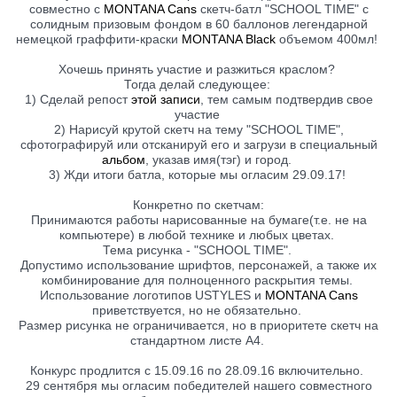
совместно с
MONTANA Cans
скетч-батл "SCHOOL TIME" с
солидным призовым фондом в 60 баллонов легендарной
немецкой граффити-краски
MONTANA Black
объемом 400мл!
Хочешь принять участие и разжиться краслом?
Тогда делай следующее:
1) Сделай репост
этой записи
, тем самым подтвердив свое
участие
2) Нарисуй крутой скетч на тему "SCHOOL TIME",
сфотографируй или отсканируй его и загрузи в специальный
альбом
, указав имя(тэг) и город.
3) Жди итоги батла, которые мы огласим 29.09.17!
Конкретно по скетчам:
Принимаются работы нарисованные на бумаге(т.е. не на
компьютере) в любой технике и любых цветах.
Тема рисунка - "SCHOOL TIME".
Допустимо использование шрифтов, персонажей, а также их
комбинирование для полноценного раскрытия темы.
Использование логотипов USTYLES и
MONTANA Cans
приветствуется, но не обязательно.
Размер рисунка не ограничивается, но в приоритете скетч на
стандартном листе А4.
Конкурс продлится с 15.09.16 по 28.09.16 включительно.
29 сентября мы огласим победителей нашего совместного