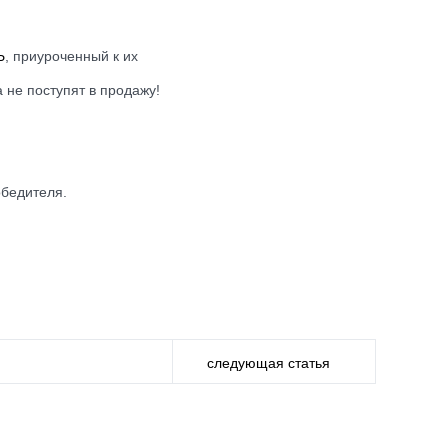
Ь
, приуроченный к их
 не поступят в продажу!
обедителя.
следующая статья