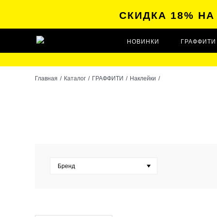
СКИДКА 18% Н
НОВИНКИ
ГРАФФИТИ
Главная
/
Каталог
/
ГРАФФИТИ
/
Наклейки
/
Бренд
ALL CITY PIGEON (
0
)
BOMMAN (
19
)