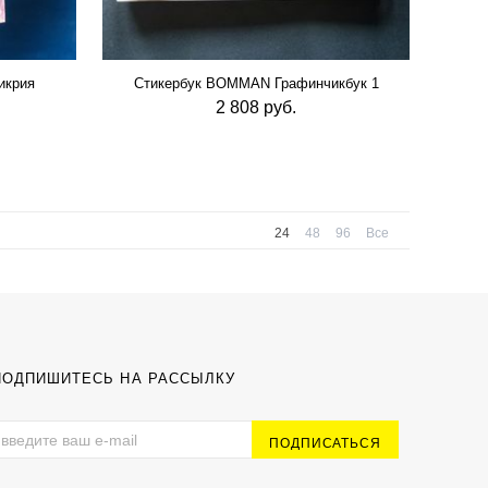
икрия
Стикербук BOMMAN Графинчикбук 1
2 808 руб.
24
48
96
Все
ПОДПИШИТЕСЬ НА РАССЫЛКУ