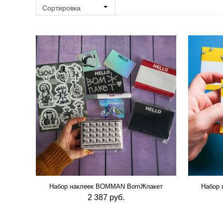
MONTANA (
1
)
Сортировка
MTN (
1
)
SKOTSKO (
0
)
USTYLES (
3
)
Набор наклеек BOMMAN BomЖпакет
Набор
2 387 руб.