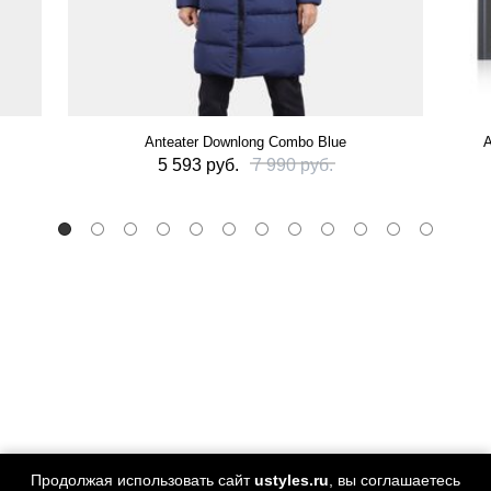
Anteater Downlong Combo Blue
А
5 593 руб.
7 990 руб.
Продолжая использовать сайт
ustyles.ru
, вы соглашаетесь