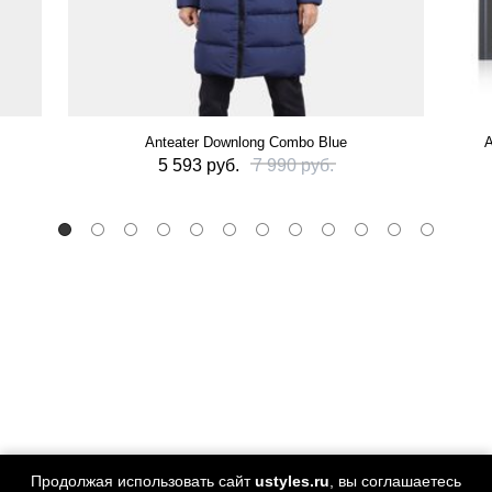
Anteater Downlong Combo Blue
А
5 593 руб.
7 990 руб.
Продолжая использовать сайт
ustyles.ru
, вы соглашаетесь