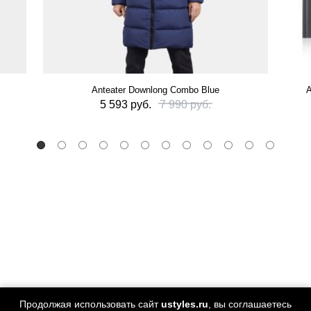
Anteater Downlong Combo Blue
А
5 593 руб.
7 990 руб.
Продолжая использовать сайт
ustyles.ru
, вы соглашаетесь