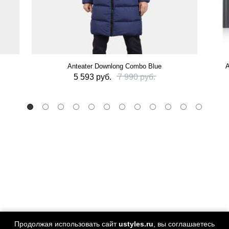
Anteater Downlong Combo Blue
А
5 593 руб.
7 990 руб.
Продолжая использовать сайт
ustyles.ru
, вы соглашаетесь