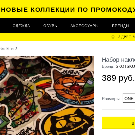
А НОВЫЕ КОЛЛЕКЦИИ ПО ПРОМОКОД
ОДЕЖДА
ОБУВЬ
АКСЕССУАРЫ
БРЕНДЫ
АДРЕС 
sko Котя 3
Набор накл
Бренд:
SKOTSKO
389 руб.
Размеры:
ONE 
В