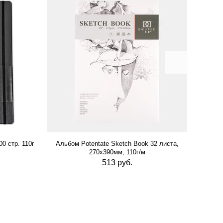
0 стр. 110г
Альбом Potentate Sketch Book 32 листа,
Альб
270х390мм, 110г/м
513 руб.