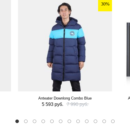
30%
Anteater Downlong Combo Blue
А
5 593 руб.
7 990 руб.