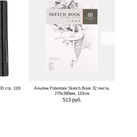
0 стр. 110г
Альбом Potentate Sketch Book 32 листа,
Альб
270х390мм, 110г/м
513 руб.