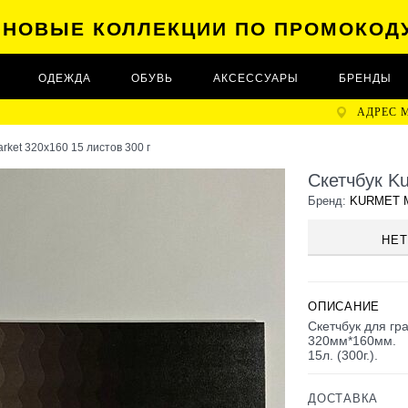
А НОВЫЕ КОЛЛЕКЦИИ ПО ПРОМОКОД
ОДЕЖДА
ОБУВЬ
АКСЕССУАРЫ
БРЕНДЫ
АДРЕС 
rket 320х160 15 листов 300 г
Скетчбук Ku
Бренд:
KURMET 
НЕТ
ОПИСАНИЕ
Скетчбук для г
320мм*160мм.
15л. (300г.).
ДОСТАВКА