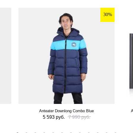
30%
Anteater Downlong Combo Blue
А
5 593 руб.
7 990 руб.