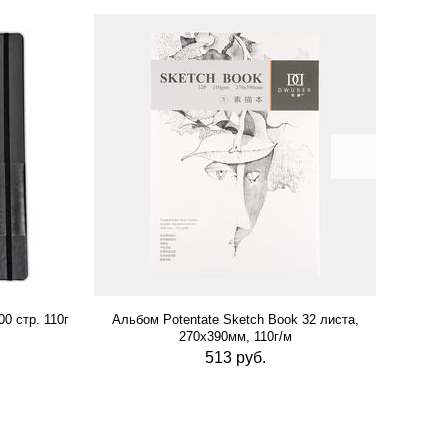
0 стр. 110г
Альбом Potentate Sketch Book 32 листа,
Альб
270х390мм, 110г/м
513 руб.