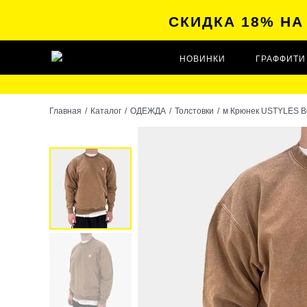
СКИДКА 18% Н
НОВИНКИ
ГРАФФИТИ
Главная
/
Каталог
/
ОДЕЖДА
/
Толстовки
/
м Крюнек USTYLES B