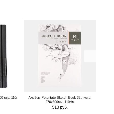
0 стр. 110г
Альбом Potentate Sketch Book 32 листа,
Альб
270х390мм, 110г/м
513 руб.