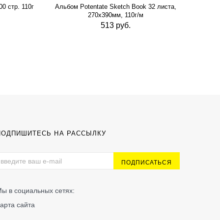
0 стр. 110г
Альбом Potentate Sketch Book 32 листа,
Альб
270х390мм, 110г/м
513 руб.
ПОДПИШИТЕСЬ НА РАССЫЛКУ
ы в социальных сетях:
арта сайта