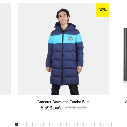
30%
Anteater Downlong Combo Blue
А
5 593 руб.
7 990 руб.