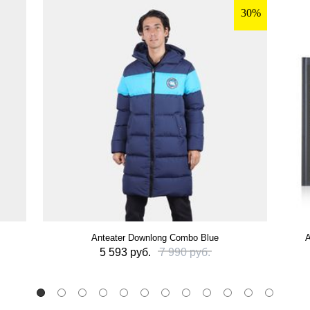
30%
Anteater Downlong Combo Blue
А
5 593 руб.
7 990 руб.