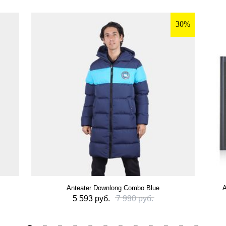
30%
Anteater Downlong Combo Blue
А
5 593 руб.
7 990 руб.