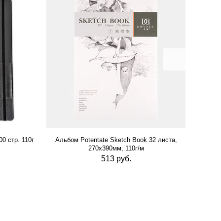
0 стр. 110г
Альбом Potentate Sketch Book 32 листа,
Альб
270х390мм, 110г/м
513 руб.