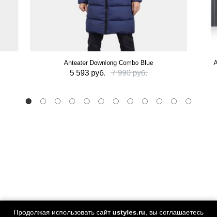
Anteater Downlong Combo Blue
А
5 593 руб.
7 990 руб.
Продолжая использовать сайт
ustyles.ru
, вы соглашаетесь