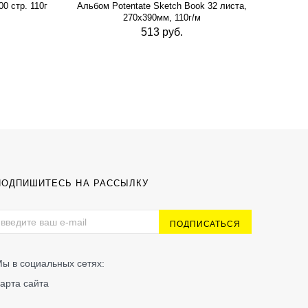
0 стр. 110г
Альбом Potentate Sketch Book 32 листа,
Альб
270х390мм, 110г/м
513 руб.
ПОДПИШИТЕСЬ НА РАССЫЛКУ
ы в социальных сетях:
арта сайта