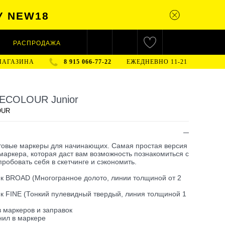
У NEW18
РАСПРОДАЖА
МАГАЗИНА
8 915 066-77-22
ЕЖЕДНЕВНО 11-21
NECOLOUR Junior
OUR
товые маркеры для начинающих. Самая простая версия
маркера, которая даст вам возможность познакомиться с
робовать себя в скетчинге и сэкономить.
к BROAD (Многогранное долото, линии толщиной от 2
к FINE (Тонкий пулевидный твердый, линия толщиной 1
в маркеров и заправок
нил в маркере