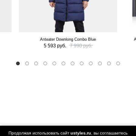
Anteater Downlong Combo Blue
А
5 593 руб.
7 990 руб.
Продолжая использовать сайт
ustyles.ru
, вы соглашаетесь