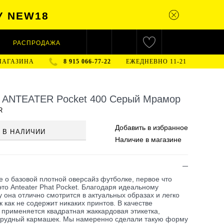
У NEW18
РАСПРОДАЖА
МАГАЗИНА
8 915 066-77-22
ЕЖЕДНЕВНО 11-21
 ANTEATER Pocket 400 Серый Мрамор
R
Добавить в
избранное
 В НАЛИЧИИ
Наличие
в магазине
е о базовой плотной оверсайз футболке, первое что
это Anteater Phat Pocket. Благодаря идеальному
у она отлично смотрится в актуальных образах и легко
к как не содержит никаких принтов. В качестве
 применяется квадратная жаккардовая этикетка,
грудный кармашек. Мы намеренно сделали такую форму