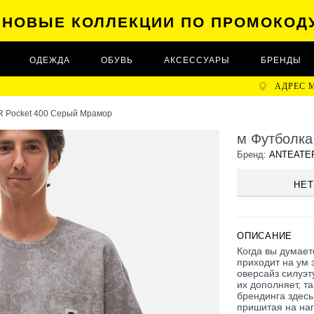
А НОВЫЕ КОЛЛЕКЦИИ ПО ПРОМОКОД
ОДЕЖДА
ОБУВЬ
АКСЕССУАРЫ
БРЕНДЫ
АДРЕС 
R Pocket 400 Серый Мрамор
м Футболка
Бренд:
ANTEATE
НЕТ
ОПИСАНИЕ
Когда вы думает
приходит на ум 
оверсайз силуэт
их дополняет, та
брендинга здесь
пришитая на на