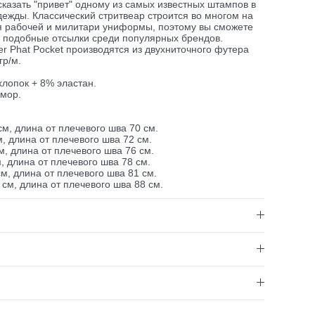
 сказать "привет" одному из самых известных штампов в
ежды. Классический стритвеар строится во многом на
я рабочей и милитари униформы, поэтому вы сможете
ь подобные отсылки среди популярных брендов.
er Phat Pocket производятся из двухниточного футера
гр/м.
лопок + 8% эластан.
амор.
см, длина от плечевого шва 70 см.
м, длина от плечевого шва 72 см.
м, длина от плечевого шва 76 см.
м, длина от плечевого шва 78 см.
см, длина от плечевого шва 81 см.
 см, длина от плечевого шва 88 см.