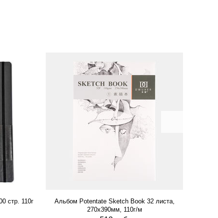
0 стр. 110г
Альбом Potentate Sketch Book 32 листа,
Альб
270х390мм, 110г/м