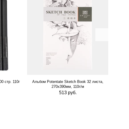
0 стр. 110г
Альбом Potentate Sketch Book 32 листа,
Альб
270х390мм, 110г/м
513 руб.