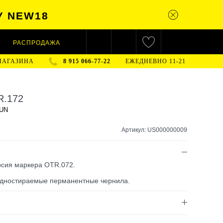
У NEW18
РАСПРОДАЖА
МАГАЗИНА
8 915 066-77-22
ЕЖЕДНЕВНО 11-21
R.172
UN
Артикул: US000000009
рсия маркера OTR.072.
удностираемые перманентные чернила.