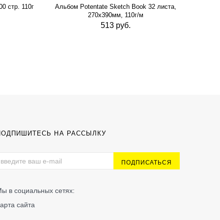
0 стр. 110г
Альбом Potentate Sketch Book 32 листа,
Альб
270х390мм, 110г/м
513 руб.
ПОДПИШИТЕСЬ НА РАССЫЛКУ
ы в социальных сетях:
арта сайта