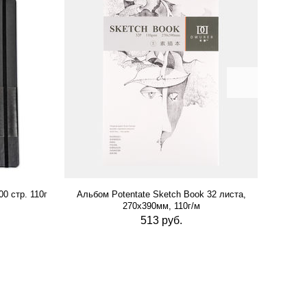
0 стр. 110г
Альбом Potentate Sketch Book 32 листа,
Альб
270х390мм, 110г/м
513 руб.