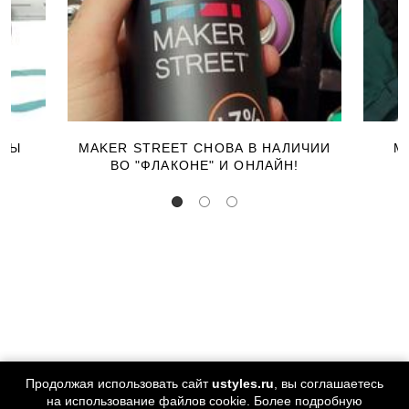
ЕРЫ
MAKER STREET СНОВА В НАЛИЧИИ
М
ВО "ФЛАКОНЕ" И ОНЛАЙН!
Продолжая использовать сайт
ustyles.ru
, вы соглашаетесь
на использование файлов cookie. Более подробную