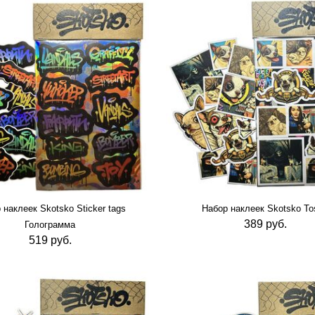
Наклейки (
23
)
Перчатки (
0
)
Перья для маркера (
0
)
Прочистка кэпов (
0
)
Сквизеры (
0
)
Скетчбуки (
0
)
Сувениры (
23
)
Сумки (
0
)
Фильтры (
0
)
 наклеек Skotsko Sticker tags
Набор наклеек Skotsko To
Холст (
3
)
389 руб.
Голограмма
519 руб.