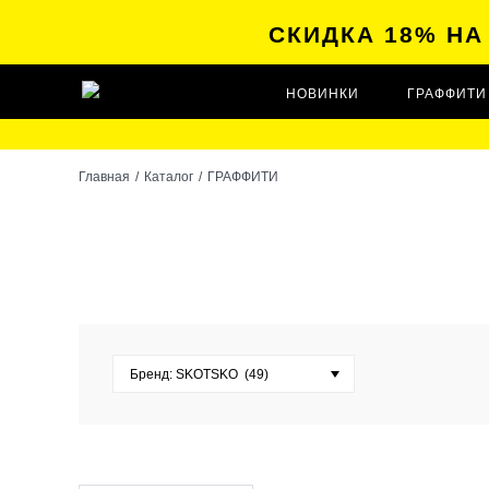
СКИДКА 18% Н
НОВИНКИ
ГРАФФИТИ
Главная
/
Каталог
/
ГРАФФИТИ
Бренд: SKOTSKO (
49
)
214 INK (
14
)
3M (
2
)