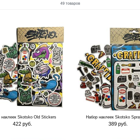
Книги (
0
)
49 товаров
Книги с наклейками (
0
)
Комплектующие (
0
)
Корпуса для маркеров
(
0
)
Краска (
0
)
Кэпы (
0
)
Лаки (
0
)
Маркер (
0
)
Маркеры восковые (
0
)
Маркеры для скетчей
(
0
)
Маркеры под заправку
(
0
)
 наклеек Skotsko Old Stickers
Набор наклеек Skotsko Spra
422 руб.
389 руб.
Маркеры помповые (
0
)
Наборы маркеров (
0
)