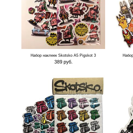
Набор наклеек Skotsko А5 Pigskot 3
Набор
389 руб.