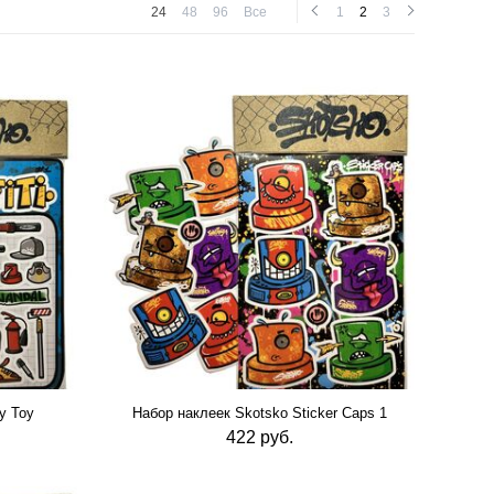
XL (
0
)
24
48
96
Все
1
2
3
one size (
48
)
y Toy
Набор наклеек Skotsko Sticker Caps 1
422 руб.