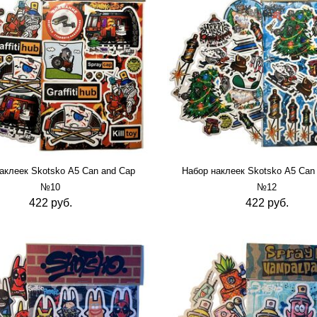
аклеек Skotsko А5 Can and Cap
Набор наклеек Skotsko А5 Can
№10
№12
422 руб.
422 руб.