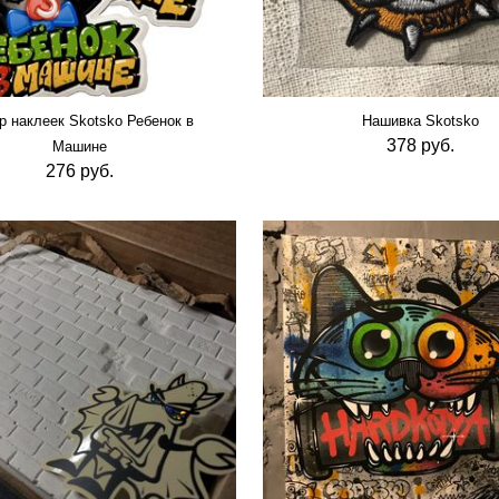
р наклеек Skotsko Ребенок в
Нашивка Skotsko
378 руб.
Машине
276 руб.