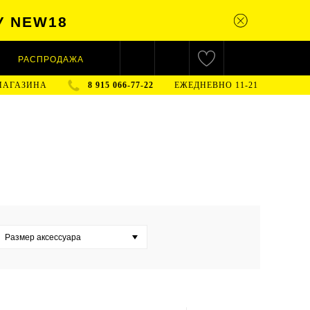
У NEW18
РАСПРОДАЖА
МАГАЗИНА
8 915 066-77-22
ЕЖЕДНЕВНО 11-21
Размер аксессуара
L (
0
)
M (
0
)