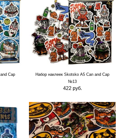
 and Cap
Набор наклеек Skotsko А5 Can and Cap
№13
422 руб.