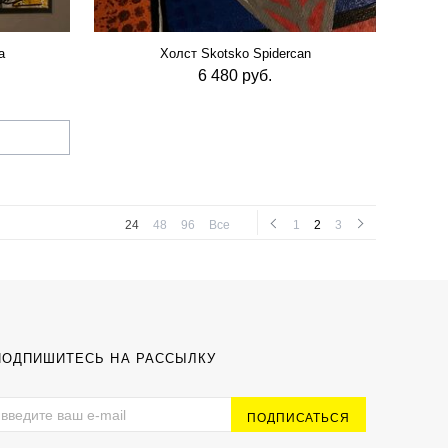
a
Холст Skotsko Spidercan
6 480 руб.
24
48
96
Все
1
2
3
ПОДПИШИТЕСЬ НА РАССЫЛКУ