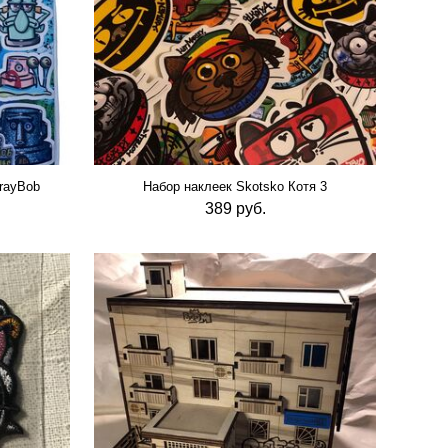
rayBob
Набор наклеек Skotsko Котя 3
389 руб.