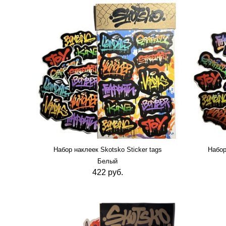
RUSH (
1
)
RUSSIAN ROULETTE
(
3
)
SKOTSKO (
49
)
STYLEFILE (
1
)
TOUCH (
4
)
TRANE (
2
)
UNIVERSALL (
1
)
USTYLES (
31
)
Набор наклеек Skotsko Sticker tags
Набор
Белый
422 руб.