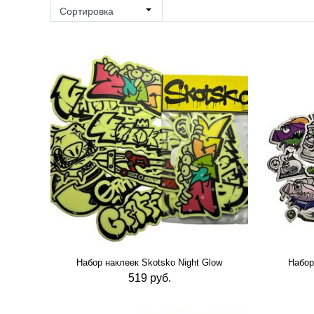
ALL CITY PIGEON (
3
)
Сортировка
BLA BRAND (
3
)
BOMMAN (
20
)
FINECOLOUR (
1
)
GROG (
28
)
JETA SAFETY (
1
)
LOOP (
16
)
MADSKILLS (
3
)
MAKERSTREET (
1
)
MOLOTOW (
18
)
MONTANA (
16
)
MTN (
38
)
Набор наклеек Skotsko Night Glow
Набор
ON THE RUN (
35
)
519 руб.
POTENTATE (
2
)