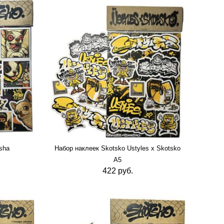
sha
Набор наклеек Skotsko Ustyles x Skotsko
А5
422 руб.